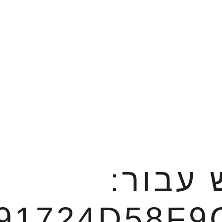
 עבור:
91724D58F9