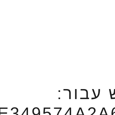
 עבור:
E349574A2A