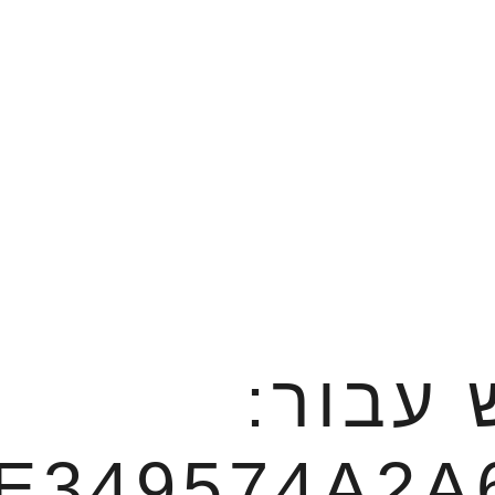
 עבור:
E349574A2A