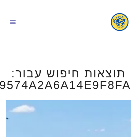
תוצאות חיפוש עבור:
49574A2A6A14E9F8FA