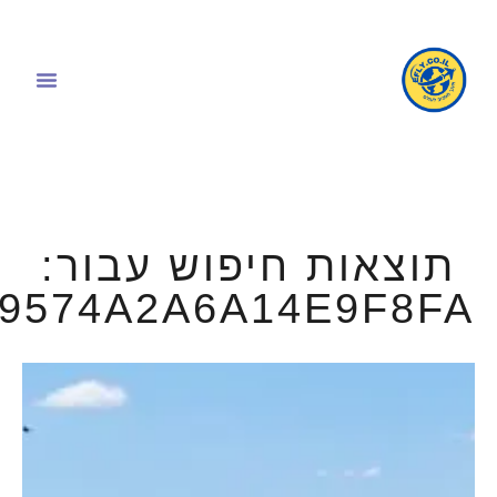
תוצאות חיפוש עבור:
49574A2A6A14E9F8FA