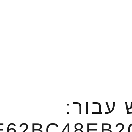
 עבור:
E62BC48EB2