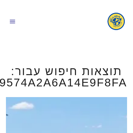
תוצאות חיפוש עבור:
49574A2A6A14E9F8FA